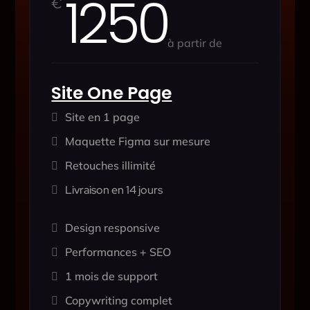
1250
€
à partir de
Site One Page
Site en 1 page

Maquette Figma sur mesure

Retouches illimité

Livraison en 14 jours

Design responsive

Performances + SEO

1 mois de support

Copywriting complet
