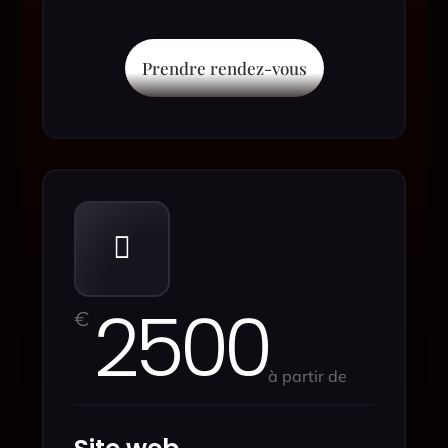
Prendre rendez-vous

2500
€
à partir de