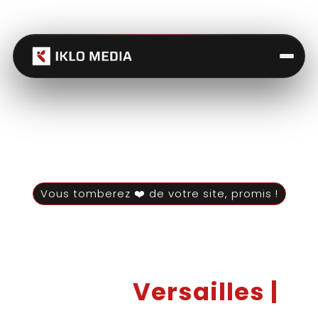
Vous tomberez ❤️ de votre site, promis !
Agence Design
Versailles |
Web à