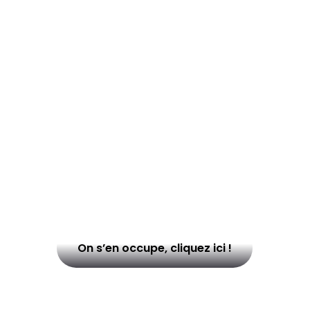
Et si on réglait enfin
ce problème de site
internet ?
Vous cherchez une agence web design qui
saura donner vie à votre site ? vous
ramener des visiteurs et les convertir ?
Aucun soucis !
On s’en occupe, cliquez ici !