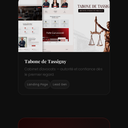
BTP · LP AUDIT GRATUIT
Tabone de Tassigny
Cabinet d'avocats — autorité et confiance dès
le premier regard.
Landing Page
Lead Gen