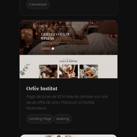
Conversion
BIEN-ÊTRE · LP RDV
Orfée Institut
Page de prise de RDV directe, centrée sur une
seule offre de soin. Parcours simplifié,
frictionless.
Landing Page
Booking