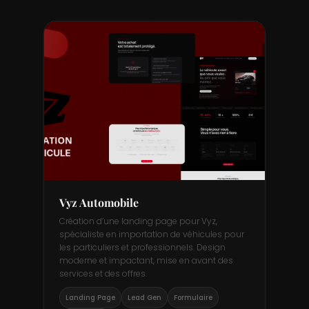
AUTOMOBILE · LP DEVIS
Vyz Automobile
Création d’une landing page pour Vyz,
spécialiste en importation de véhicules pour
les particuliers et professionnels. Design
moderne et impactant, mise en avant des
services et des offres.
Landing Page
Lead Gen
Formulaire