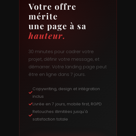
Votre offre
mérite
une page à sa
hauteur.
30 minutes pour cadrer votre
projet, définir votre message, et
démarrer. Votre landing page peut
être en ligne dans 7 jours.
Copywriting, design et intégration
inclus
Livrée en 7 jours, mobile first, RGPD
Retouches illimitées jusqu'à
satisfaction totale